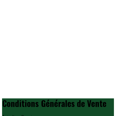
Apiculture Passion
Rechercher
Toggle menu
Panier
Rechercher
Conditions Générales de Vente